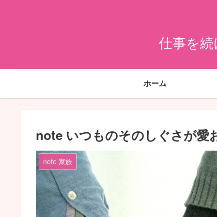
仕事を続
ホーム
note いつものそのしぐさが
note 家族