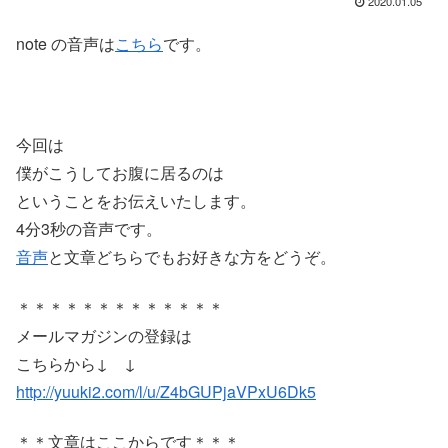
2020.01.05
note の音声は
こちら
です。
今回は
僕がこうしてお腹に居るのは
ということをお伝えいたします。
4分3秒の音声です。
音声
と文章どちらでもお好きな方をどうぞ。
＊＊＊＊＊＊＊＊＊＊＊＊＊
メールマガジンの登録は
こちらから↓ ↓
http://yuuki2.com/l/u/Z4bGUPjaVPxU6Dk5
＊＊文章はここからです＊＊＊