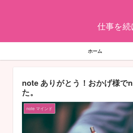
仕事を続
ホーム
note ありがとう！おかげ様で
た。
note マインド