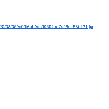
2020/08/059c93f6bb0dc39591ec7a98e186b121.jpg