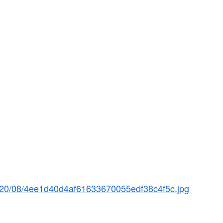
2020/08/4ee1d40d4af61633670055edf38c4f5c.jpg