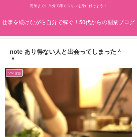
定年までに自分で稼ぐスキルを身に付けよう！
仕事を続けながら自分で稼ぐ！50代からの副業ブログ
note あり得ない人と出会ってしまった＾
＾
note 家族