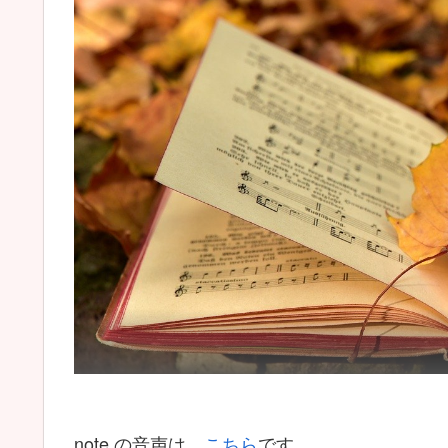
note の音声は、
こちら
です。