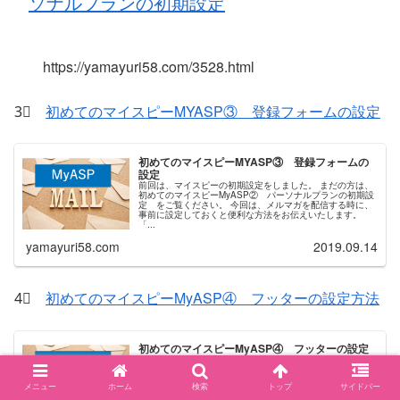
ソナルプランの初期設定
https://yamayuri58.com/3528.html
3⃣
初めてのマイスピーMYASP③ 登録フォームの設定
初めてのマイスピーMYASP③ 登録フォームの
設定
前回は、マイスピーの初期設定をしました。 まだの方は、
初めてのマイスピーMyASP② パーソナルプランの初期設
定 をご覧ください。 今回は、メルマガを配信する時に、
事前に設定しておくと便利な方法をお伝えいたします。
「...
yamayuri58.com
2019.09.14
4⃣
初めてのマイスピーMyASP④ フッターの設定方法
初めてのマイスピーMyASP④ フッターの設定
方法
前回はマイスピー登録フォームの設定をしました。 今回は
マイスピーMyASPのフッター設定をお伝えいたします。 登
メニュー
ホーム
検索
トップ
サイドバー
録フォームの設定がまだの方は、 初めてのマイスピー