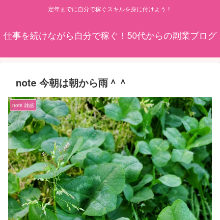
定年までに自分で稼ぐスキルを身に付けよう！
仕事を続けながら自分で稼ぐ！50代からの副業ブログ
note 今朝は朝から雨＾＾
note 雑感