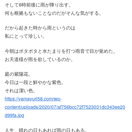
そして6時前後に雨が降り出す。
何も根拠もないことなのだがそんな気がする。
だから起きた時から雨というのは
私にとって珍しい。
今朝はボタボタと水たまりを打つ雨音で目が覚めた。
お天道様が雨を欲しているのか。
庭の紫陽花。
今日は一段と鮮やかな紫色。
それは潔い色。
https://yamayuri58.com/wp-
content/uploads/2020/07/af756bcc72f7523031dc343ee20
d99fa.jpg
人生、晴れの日もあれば雨の日もある。