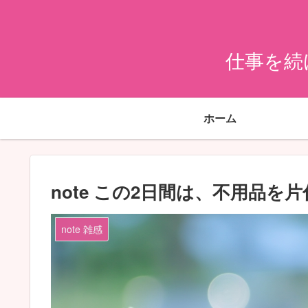
仕事を続
ホーム
note この2日間は、不用品を
note 雑感