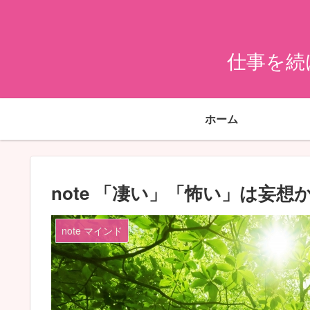
仕事を続
ホーム
note 「凄い」「怖い」は妄想
note マインド