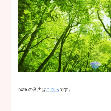
note の音声は
こちら
です。